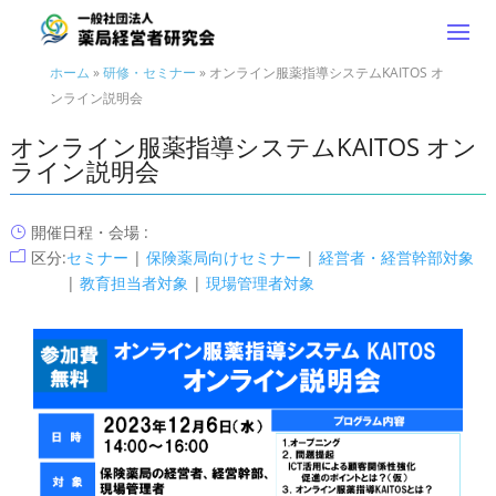
ホーム
»
研修・セミナー
»
オンライン服薬指導システムKAITOS オ
ンライン説明会
オンライン服薬指導システムKAITOS オン
ライン説明会
開催日程・会場 :
}
区分:
セミナー
|
保険薬局向けセミナー
|
経営者・経営幹部対象
m
|
教育担当者対象
|
現場管理者対象