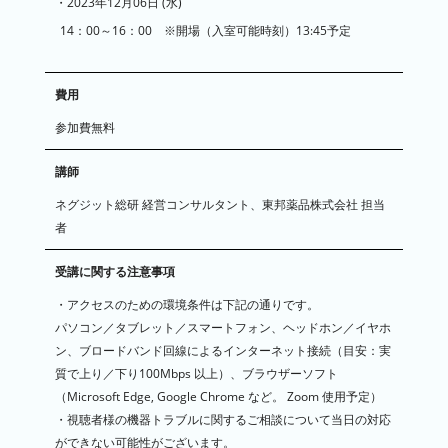
・2023年12月06日 (水)
14：00～16：00 ※開場（入室可能時刻）13:45予定
費用
参加費無料
講師
ネグジット総研 経営コンサルタント、東邦薬品株式会社 担当
者
受講に関する注意事項
・アクセスのための環境条件は下記の通りです。
パソコン／タブレット／スマートフォン、ヘッドホン／イヤホ
ン、ブロードバンド回線によるインターネット接続（目安：実
質で上り／下り100Mbps 以上）、ブラウザーソフト
（Microsoft Edge, Google Chrome など。 Zoom 使用予定）
・視聴者様の機器トラブルに関するご相談について当日の対応
ができない可能性がございます。