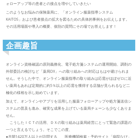
ォローアップ等の患者との接点を増やしていきたい
このようなお悩みの保険薬局に、「オンライン服薬指導システム
KAITOS」および患者接点の拡大を図るための具体的事例をお伝えします。
その活用場面や導入の概要、個別の質問にその場でお答えします！
企画趣旨
オンライン資格確認の原則義務化、電子処方箋システムの運用開始、調剤の
外部委託の検討など「薬局DX」への取り組みへの対応はもはや避けられま
せん。そうした中で、オンライン服薬指導の取り組みは応需がほぼゼロに近
い薬局もあれば定期的に約5％以上の応需を獲得する店舗が見られるなど二
極化の様相を示し始めています。
加えて、オンラインやアプリを活用した服薬フォローアップや処方箋送信シ
ステムの普及も進み、確実な成果を上げている薬局チェーンも少なくありま
せん。
こうしたＩＣＴの活用、ＤＸの取り組みは薬局経営にとって緊急の課題の
一つと言えるでしょう。そこでこの度、
●月間1420万人以上が訪問する 医療機関検索・予約サイト「病院なび」