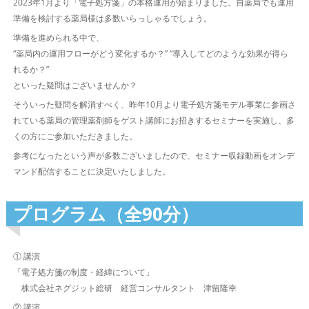
2023年1月より「電子処方箋」の本格運用が始まりました。自薬局でも運用
準備を検討する薬局様は多数いらっしゃるでしょう。
準備を進められる中で、
“薬局内の運用フローがどう変化するか？” “導入してどのような効果が得ら
れるか？”
といった疑問はございませんか？
そういった疑問を解消すべく、昨年10月より電子処方箋モデル事業に参画さ
れている薬局の管理薬剤師をゲスト講師にお招きするセミナーを実施し、多
くの方にご参加いただきました。
参考になったという声が多数ございましたので、セミナー収録動画をオンデ
マンド配信することに決定いたしました。
プログラム（全90分）
① 講演
「電子処方箋の制度・経緯について」
株式会社ネグジット総研 経営コンサルタント 津留隆幸
② 講演