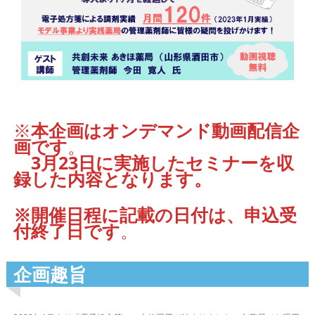
※
本企画は
オンデマンド動画配信企
画です
。
3月23日に実施したセミナーを収
録した内容となります。
※開催日程に記載の日付は、申込受
付終了日です
。
企画趣旨