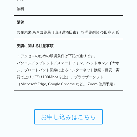
無料
講師
共創未来 あきほ薬局（山形県酒田市） 管理薬剤師 今田寛人 氏
受講に関する注意事項
・アクセスのための環境条件は下記の通りです。
パソコン／タブレット／スマートフォン、ヘッドホン／イヤホ
ン、ブロードバンド回線によるインターネット接続（目安：実
質で上り／下り100Mbps 以上）、ブラウザーソフト
（Microsoft Edge, Google Chrome など。 Zoom 使用予定）
お申し込みはこちら