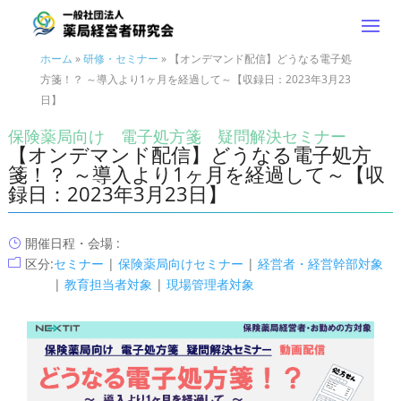
ホーム
»
研修・セミナー
»
【オンデマンド配信】どうなる電子処
方箋！？ ～導入より1ヶ月を経過して～【収録日：2023年3月23
日】
保険薬局向け 電子処方箋 疑問解決セミナー
【オンデマンド配信】どうなる電子処方
箋！？ ～導入より1ヶ月を経過して～【収
録日：2023年3月23日】
開催日程・会場 :
}
区分:
セミナー
|
保険薬局向けセミナー
|
経営者・経営幹部対象
m
|
教育担当者対象
|
現場管理者対象