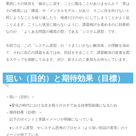
果的にその状況を「振出しに戻す」ことに陥ることがありませんか？ 実は
その根底には「構造」や「メンタルモデル」があり、そこに目を向けないと
同じようなことを繰り返したり、他者だけのせいにしてしまうことがよく起
こりえます。こうした状況に陥らないように、課題検討を進めるのに効果的
なのが、「よくある問題の構造の型」である「システム原型」です。
今回では、この「システム原型」の「うまくいかない解決策」の理解を深め
て、それに自己の課題をあてはめ、対話をすることで、課題解決の促進を図
るステップを体験してみます。ぜひ、皆さんのご参加をお待ちしています。
狙い（目的）と期待効果（目標）
＜狙い（目的）＞
●変化の時代における生き残りのカギである自律型組織になるため
＜期待効果（目標）＞
以下のポイントと実践イメージが明確になっている
●システム原型 やシステム思考のプロセス（より深い対話の実現）のイ
メージが持てている