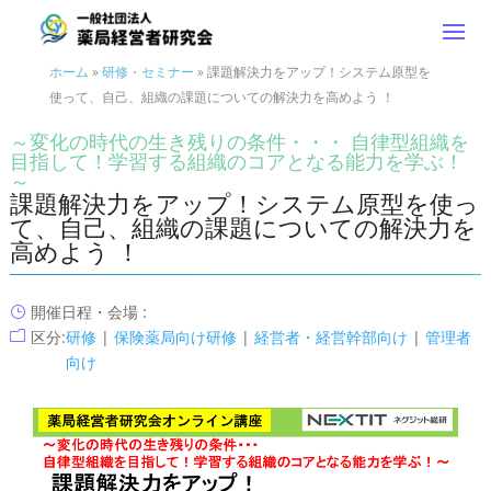
ホーム
»
研修・セミナー
»
課題解決力をアップ！システム原型を
使って、自己、組織の課題についての解決力を高めよう ！
～変化の時代の生き残りの条件・・・ 自律型組織を
目指して！学習する組織のコアとなる能力を学ぶ！
～
課題解決力をアップ！システム原型を使っ
て、自己、組織の課題についての解決力を
高めよう ！
開催日程・会場 :
}
区分:
研修
|
保険薬局向け研修
|
経営者・経営幹部向け
|
管理者
m
向け