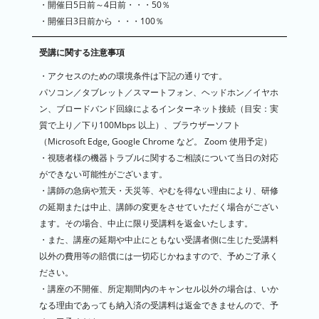
・開催日5日前～4日前・・・50％
・開催日3日前から ・・・100％
受講に関する注意事項
・アクセスのための環境条件は下記の通りです。
パソコン／タブレット／スマートフォン、ヘッドホン／イヤホ
ン、ブロードバンド回線によるインターネット接続（目安：実
質で上り／下り100Mbps 以上）、ブラウザーソフト
（Microsoft Edge, Google Chrome など。 Zoom 使用予定）
・視聴者様の機器トラブルに関するご相談について当日の対応
ができない可能性がございます。
・講師の急病や荒天・天災等、やむを得ない理由により、研修
の延期または中止、講師の変更をさせていただく場合がござい
ます。その場合、中止に限り受講料を返金いたします。
・また、講座の延期や中止にともない受講者側に生じた受講料
以外の費用等の賠償には一切応じかねますので、予めご了承く
ださい。
・講座の不開催、所定期間内のキャンセル以外の場合は、いか
なる理由であっても納入済の受講料は返金できませんので、予