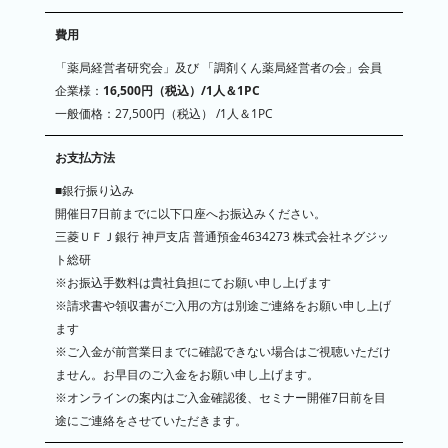
費用
「薬局経営者研究会」及び 「調剤くん薬局経営者の会」会員
企業様：
16,500円（税込）/1人＆1PC
一般価格：27,500円（税込） /1人＆1PC
お支払方法
■銀行振り込み
開催日7日前までに以下口座へお振込みください。
三菱ＵＦＪ銀行 神戸支店 普通預金4634273 株式会社ネグジッ
ト総研
※お振込手数料は貴社負担にてお願い申し上げます
※請求書や領収書がご入用の方は別途ご連絡をお願い申し上げ
ます
※ご入金が前営業日までに確認できない場合はご視聴いただけ
ません。お早目のご入金をお願い申し上げます。
※オンラインの案内はご入金確認後、セミナー開催7日前を目
途にご連絡をさせていただきます。