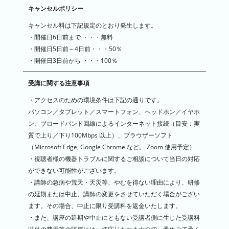
キャンセルポリシー
キャンセル料は下記規定のとおり発生します。
・開催日6日前まで ・・・無料
・開催日5日前～4日前・・・50％
・開催日3日前から ・・・100％
受講に関する注意事項
・アクセスのための環境条件は下記の通りです。
パソコン／タブレット／スマートフォン、ヘッドホン／イヤホ
ン、ブロードバンド回線によるインターネット接続（目安：実
質で上り／下り100Mbps 以上）、ブラウザーソフト
（Microsoft Edge, Google Chrome など。 Zoom 使用予定）
・視聴者様の機器トラブルに関するご相談について当日の対応
ができない可能性がございます。
・講師の急病や荒天・天災等、やむを得ない理由により、研修
の延期または中止、講師の変更をさせていただく場合がござい
ます。その場合、中止に限り受講料を返金いたします。
・また、講座の延期や中止にともない受講者側に生じた受講料