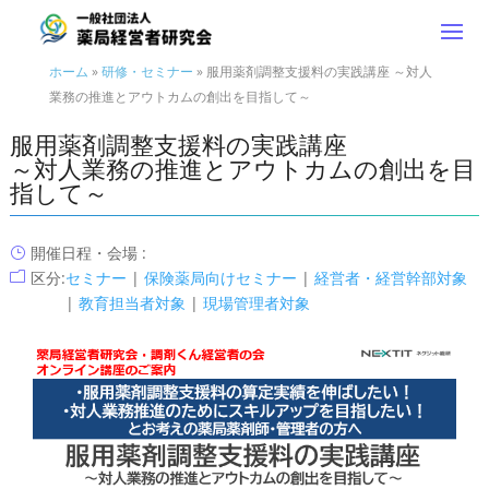
ホーム
»
研修・セミナー
»
服用薬剤調整支援料の実践講座 ～対人
業務の推進とアウトカムの創出を目指して～
服用薬剤調整支援料の実践講座
～対人業務の推進とアウトカムの創出を目
指して～
開催日程・会場 :
}
区分:
セミナー
|
保険薬局向けセミナー
|
経営者・経営幹部対象
m
|
教育担当者対象
|
現場管理者対象