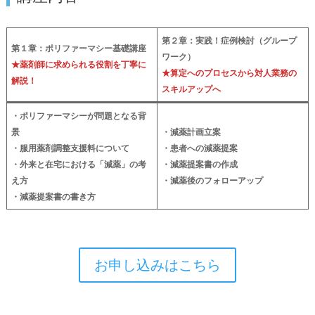
第２章：実践！症例検討（グループ
第１章：ポリファーマシー基礎講座
ワーク）
★薬剤師に求められる役割を丁寧に
★算定へのプロセスから対人業務の
解説！
スキルアップへ
・ポリファーマシーが問題となる背
景
・減薬計画立案
・服用薬剤調整支援料について
・患者への減薬提案
・外来と在宅における「減薬」の考
・減薬提案書の作成
え方
・減薬後のフォローアップ
・減薬提案書の書き方
お申し込みはこちら