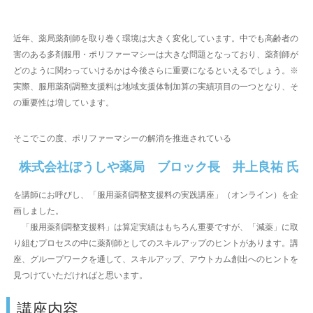
近年、薬局薬剤師を取り巻く環境は大きく変化しています。中でも高齢者の
害のある多剤服用・ポリファーマシーは大きな問題となっており、薬剤師が
どのように関わっていけるかは今後さらに重要になるといえるでしょう。※
実際、服用薬剤調整支援料は地域支援体制加算の実績項目の一つとなり、そ
の重要性は増しています。
そこでこの度、ポリファーマシーの解消を推進されている
株式会社ぼうしや薬局 ブロック長 井上良祐 氏
を講師にお呼びし、「服用薬剤調整支援料の実践講座」（オンライン）を企
画しました。
「服用薬剤調整支援料」は算定実績はもちろん重要ですが、「減薬」に取
り組むプロセスの中に薬剤師としてのスキルアップのヒントがあります。講
座、グループワークを通して、スキルアップ、アウトカム創出へのヒントを
見つけていただければと思います。
講座内容