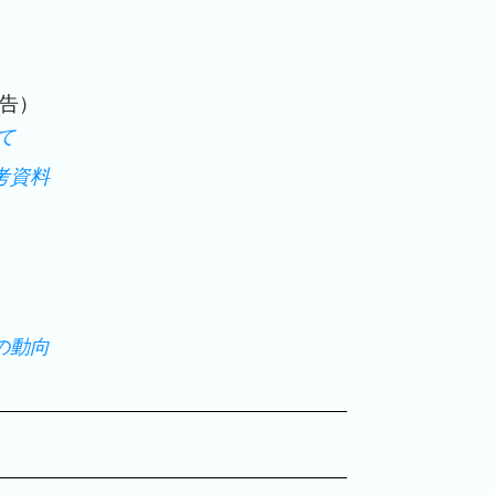
告）
て
考資料
の動向