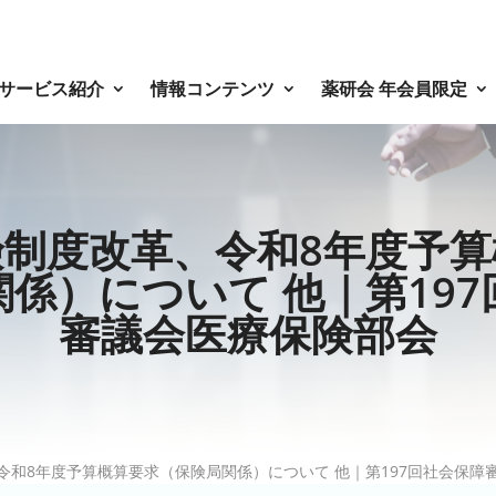
サービス紹介
情報コンテンツ
薬研会 年会員限定
険制度改革、令和8年度予算
係）について 他｜第19
審議会医療保険部会
令和8年度予算概算要求（保険局関係）について 他｜第197回社会保障