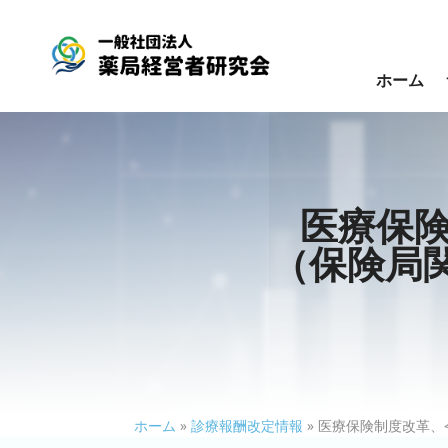
ホーム
医療保
（保険局関
ホーム
»
診療報酬改定情報
»
医療保険制度改革、