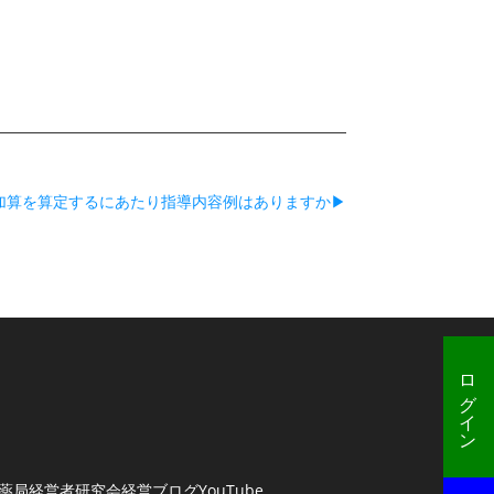
加算を算定するにあたり指導内容例はありますか▶
ログイン
薬局経営者研究会
経営ブログ
YouTube