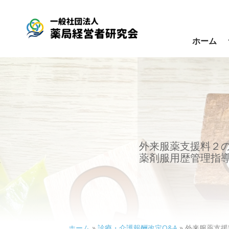
ホーム
外来服薬支援料２
薬剤服用歴管理指
ホーム
»
診療・介護報酬改定Q&A
»
外来服薬支援