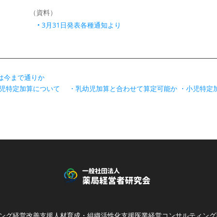
（資料）
• 3月31日発表各種通知より
は今まで通りか
児特定加算について ・乳幼児加算と合わせて算定可能か ・小児特定
ング
経営改善支援
人材育成・組織活性化支援
医業経営コンサルティング