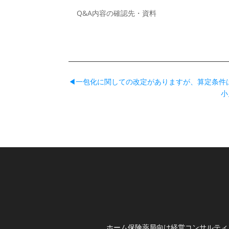
Q&A内容の確認先・資料
◀一包化に関しての改定がありますが、算定条件
小
ホーム
保険薬局向け経営コンサルティ